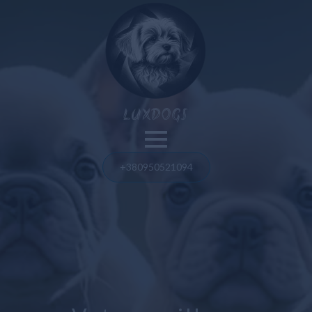
Nos chiens
LUXDOGS
Spitz de Poméranie
Bouledogue français
+380950521094
Blog
Bolognaise maltaise
Spitz de Poméranie
Maltipoo
Bouledogue français
Taureau américain
Taureau américain