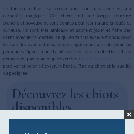
Le bichon maltais est connu pour son apparence et son
caractère magiques. Ces chiens ont une longue fourrure
blanche et soyeuse et sont connus pour leur nature enjouée et
curieuse. Ils sont très amicaux et adorent jouer et faire des
câlins avec leurs maîtres, ce qui en fait un excellent choix pour
les familles avec enfants. Ils sont également parfaits pour les
personnes âgées, car ils nécessitent peu d’entretien et ne
demandent pas beaucoup d’exercice. Le
bichon maltais nain prix
peut varier selon l’éleveur, la lignée, l’âge du chiot et la qualité
du pedigree.
Découvrez les chiots
disponibles