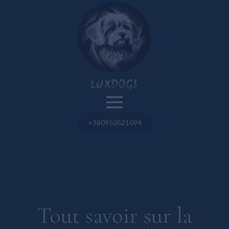
Nos chiens
LUXDOGS
Spitz de Poméranie
Bouledogue français
+380950521094
Blog
Bolognaise maltaise
Spitz de Poméranie
Maltipoo
Bouledogue français
Taureau américain
Taureau américain
Tout savoir sur la