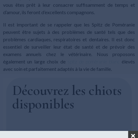
vous êtes prêt à leur consacrer suffisamment de temps et
d’amour, ils feront d’excellents compagnons.
Il est important de se rappeler que les Spitz de Poméranie
peuvent être sujets à des problèmes de santé tels que des
problèmes cardiaques, respiratoires et dentaires. Il est donc
essentiel de surveiller leur état de santé et de prévoir des
examens annuels chez le vétérinaire. Nous proposons
également un large choix de
spitz de poméranie blanc
élevés
avec soin et parfaitement adaptés à la vie de famille.
Découvrez les chiots
disponibles