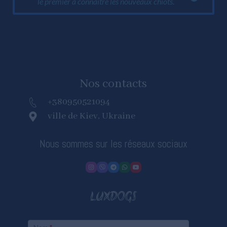
le premier à connaître les nouveaux chiots.
Nos contacts
+380950521094
ville de Kiev, Ukraine
Nous sommes sur les réseaux sociaux
LUXDOGS