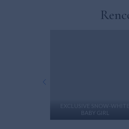
Renco
SNOW-WHITE
EXCLUSIVE CREAM-WHIT
 GIRL
BOY.