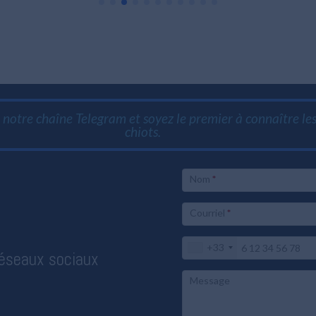
notre chaîne Telegram et soyez le premier à connaître l
chiots.
Nom
*
Courriel
*
+33
éseaux sociaux
Message