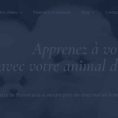
os chiens
Paiement et livraison
Blog
Contac
Spitz de Poméranie
Spitz de Pomérani
Apprenez à vo
Bouledogue français
Bouledogue frança
Bolognaise maltaise
Taureau américain
Maltipoo
Bolognaise maltai
avec votre animal 
Taureau américain
Maltipoo
Général
iots de Poméranie à vendre près de chez moi en Fran