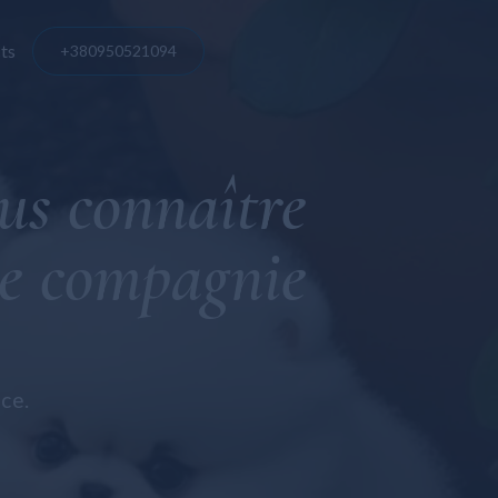
ts
+380950521094
e
us connaître
is
se
de compagnie
ce.