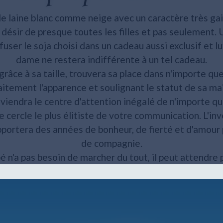
e laine blanc comme neige avec un caractère très gai, 
 désir de presque toutes les filles et pas seulemen
fuser le soja choisi dans un cadeau aussi exclusif et 
dame ne restera indifférente à un tel cadeau.
grâce à sa taille, trouvera sa place dans n'importe que
itement l'apparence et soulignant le statut de sa ma
deviendra le centre d'attention inégalé de n'importe qu
le cercle le plus élitiste de votre communication. L'i
portera des années de bonheur, de fierté et d'amour
de compagnie.
bé n'a pas besoin de marcher du tout, il peut attendr
s toute la journée, se contentant d'aller dans une liti
mmandez dès maintenant votre bonheur personnalis