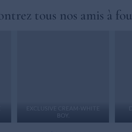
ntrez tous nos amis à fou
E
DOLL GIRL WITH LONG
EYELASHES.