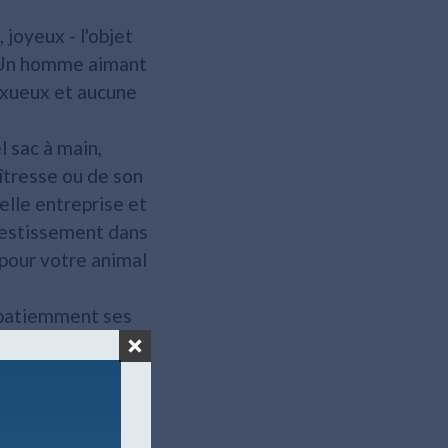
joyeux - l'objet
t. Un homme aimant
luxueux et aucune
l sac à main,
îtresse ou de son
elle entreprise et
nvestissement dans
 pour votre animal
e patiemment ses
ère spéciale.
é !