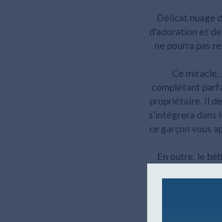
Délicat nuage d
d'adoration et de
ne pourra pas re
Ce miracle, 
complétant parfa
propriétaire. Il 
s'intégrera dans 
ce garçon vous ap
En outre, le bé
propriétaire
Co