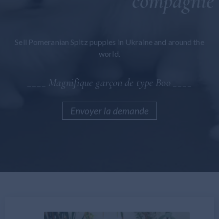
compagnie
Bolognaise maltaise
Maltipoo
Sell Pomeranian Spitz puppies in Ukraine and around the
Général
world.
____ Magnifique garçon de type Boo ____
Envoyer la demande