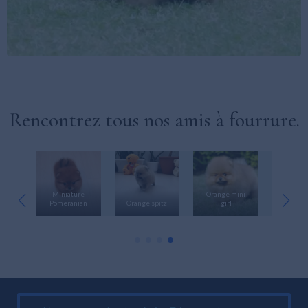
Rencontrez tous nos amis à fourrure.
ini
Miniature
Orange mini
Bright
ian
Pomeranian
Orange spitz
girl
Pomer