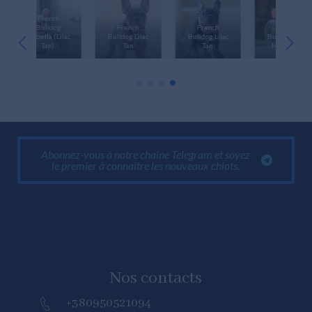
h
Fre
g
French
French
French
Bull
ilac
Bulldog Lilac
Bulldog Lilac
Bulldog Blue
Isabella
Tan
Tan
Merle Tan.
Tan
Abonnez-vous à notre chaîne Telegram et soyez
le premier à connaître les nouveaux chiots.
Nos contacts
+380950521094