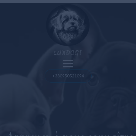
Nos chiens
LUXDOGS
Spitz de Poméranie
Bouledogue français
Blog
+380950521094
Bolognaise maltaise
Spitz de Poméranie
Maltipoo
Bouledogue français
Taureau américain
Taureau américain