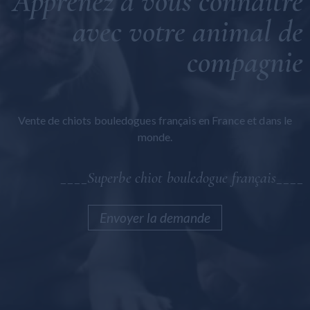
Apprenez à vous connaître
Bolognaise maltaise
avec votre animal de
Maltipoo
compagnie
Général
Vente de chiots bouledogues français en France et dans le
monde.
____Superbe chiot bouledogue français____
Envoyer la demande