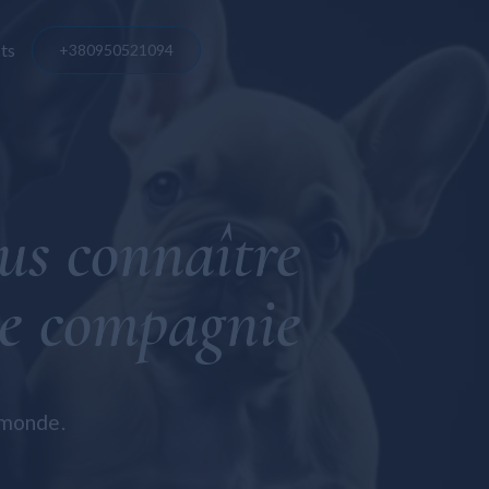
ts
+380950521094
e
is
us connaître
se
de compagnie
 monde.