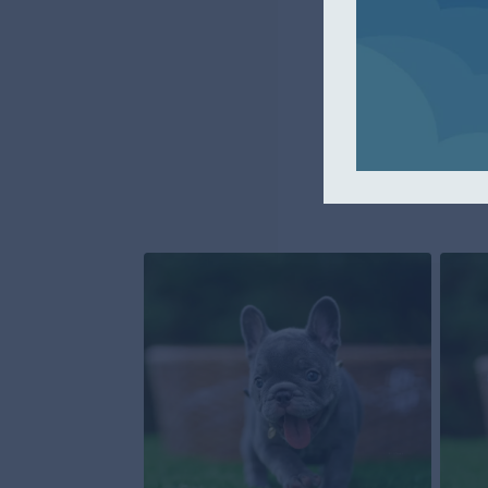
vous. Nous somm
Ne manquez pas l
unique. Contact
plus d'in