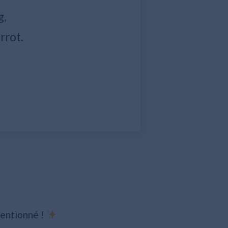
g,
rrot.
tentionné !