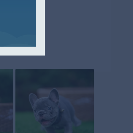
famille et qu'il
uledogue français
App pour obtenir
s d'achat.