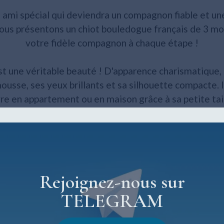
 ami spécial qui deviendra un compagnon fiable et une
vous présentons un chiot bouledogue français de 3 moi
votre fidèle compagnon à chaque étape !
t une véritable beauté ! D'apparence charismatique, i
mousse, ses yeux brillants et sa silhouette compacte. I
vre en appartement ou en maison grâce à sa petite tail
français est une race connue pour sa nature amicale 
l avec les enfants et les autres animaux, ce qui le rend
fants ou les foyers surpeuplés. Ils adorent l'attention 
sont prêts à vous donner leur amour inconditionnel.
Rejoignez-nous sur
TELEGRAM
possède tous les documents nécessaires, y compris le
inaire. Il est en bonne santé, joyeux et prêt à explor