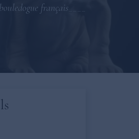
bouledogue français____
ls