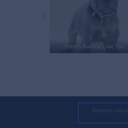
abella (Lilac
French Bulldog Lilac Tan
Abonnez-vous à 