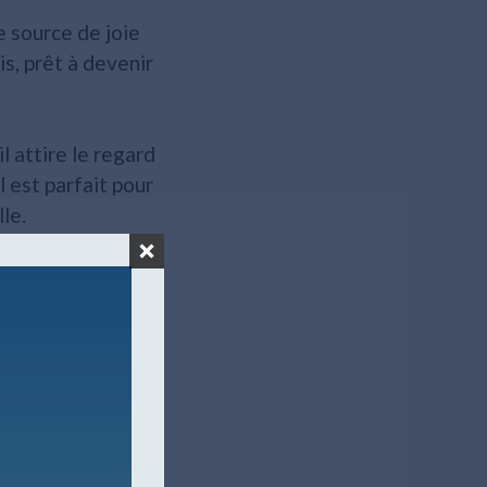
 source de joie
s, prêt à devenir
l attire le regard
l est parfait pour
le.
et affectueuse. Il
 idéal pour les
et l'affection et
s vaccins et le
er le monde avec