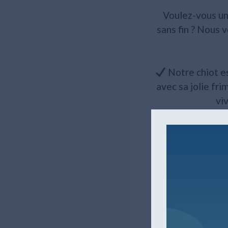
Voulez-vous un
sans fin ? Nous 
Notre chiot es
avec sa jolie fri
vi
Le bouledogue 
est très genti
familles avec en
Notre chiot 
passeport vétér