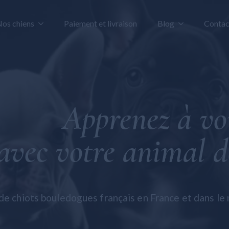
os chiens
Paiement et livraison
Blog
Contac
Spitz de Poméranie
Spitz de Pomérani
Bouledogue français
Bouledogue frança
Bolognaise maltaise
Taureau américain
Apprenez à vo
Maltipoo
Bolognaise maltai
Taureau américain
Maltipoo
Général
avec votre animal 
de chiots bouledogues français en France et dans le