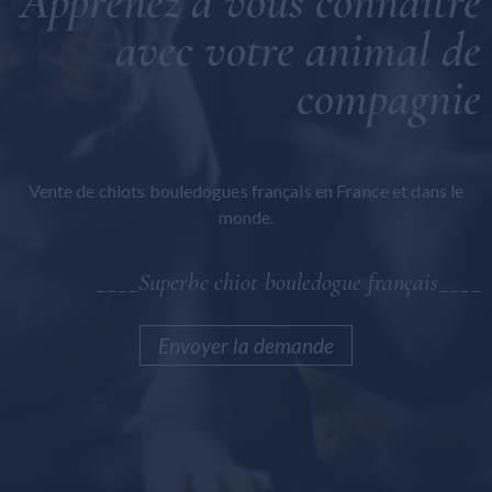
Apprenez à vous connaître
Bolognaise maltaise
avec votre animal de
Maltipoo
compagnie
Général
Vente de chiots bouledogues français en France et dans le
monde.
____Superbe chiot bouledogue français____
Envoyer la demande