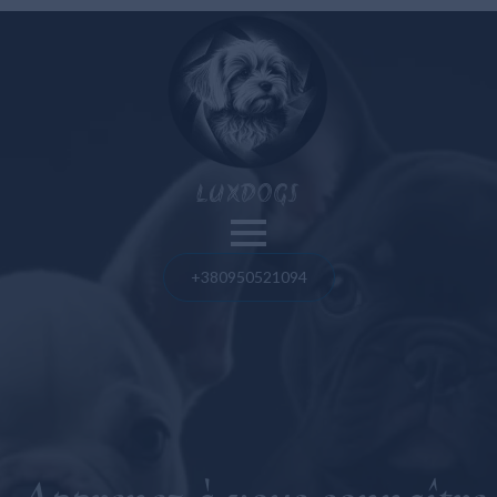
Nos chiens
LUXDOGS
Spitz de Poméranie
Bouledogue français
Blog
+380950521094
Bolognaise maltaise
Spitz de Poméranie
Maltipoo
Bouledogue français
Taureau américain
Taureau américain