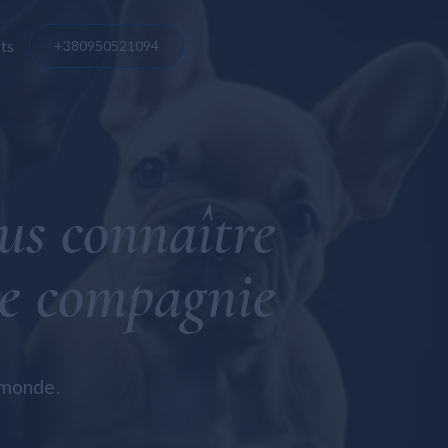
ts
+380950521094
e
is
us connaître
se
de compagnie
 monde.