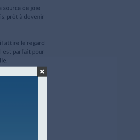
 source de joie
s, prêt à devenir
l attire le regard
l est parfait pour
le.
et affectueuse. Il
 idéal pour les
et l'affection et
s vaccins et le
er le monde avec
famille et qu'il