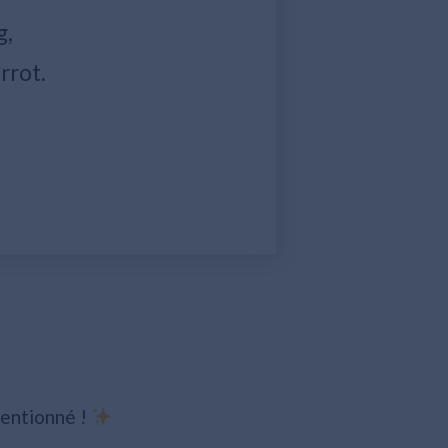
g,
rrot.
tentionné !