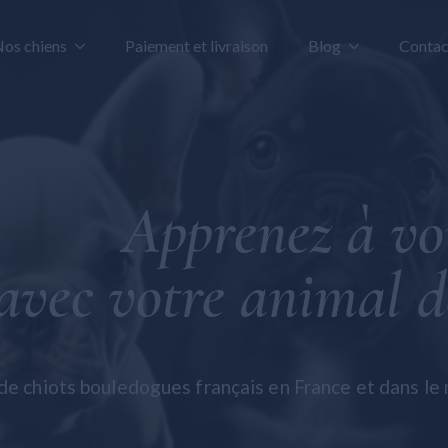
os chiens
Paiement et livraison
Blog
Contac
Spitz de Poméranie
Spitz de Pomérani
Bouledogue français
Bouledogue frança
Bolognaise maltaise
Taureau américain
Apprenez à vo
Maltipoo
Bolognaise maltai
Taureau américain
Maltipoo
Général
avec votre animal 
de chiots bouledogues français en France et dans le