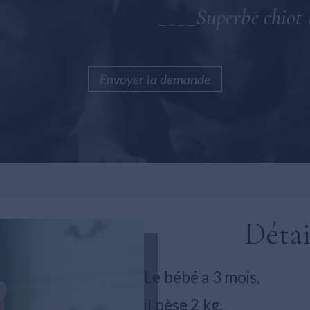
____Superbe chiot 
Envoyer la demande
Détai
Le bébé a 3 mois,
il pèse 2 kg,