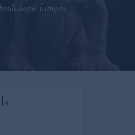
bouledogue français____
ls