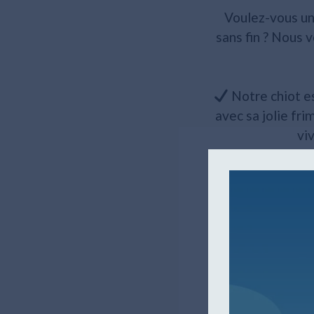
Voulez-vous un
sans fin ? Nous 
Notre chiot es
avec sa jolie fri
vi
Le bouledogue 
est très genti
familles avec en
Notre chiot 
passeport vétér
vous. Nous somm