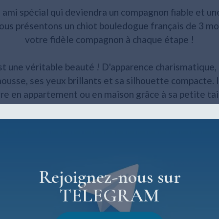
 ami spécial qui deviendra un compagnon fiable et une
vous présentons un chiot bouledogue français de 3 moi
votre fidèle compagnon à chaque étape !
t une véritable beauté ! D'apparence charismatique, i
mousse, ses yeux brillants et sa silhouette compacte. I
vre en appartement ou en maison grâce à sa petite tail
français est une race connue pour sa nature amicale 
l avec les enfants et les autres animaux, ce qui le rend
fants ou les foyers surpeuplés. Ils adorent l'attention 
sont prêts à vous donner leur amour inconditionnel.
Rejoignez-nous sur
TELEGRAM
possède tous les documents nécessaires, y compris le
inaire. Il est en bonne santé, joyeux et prêt à explor
es sûrs qu'il sera une merveilleuse addition à votre 