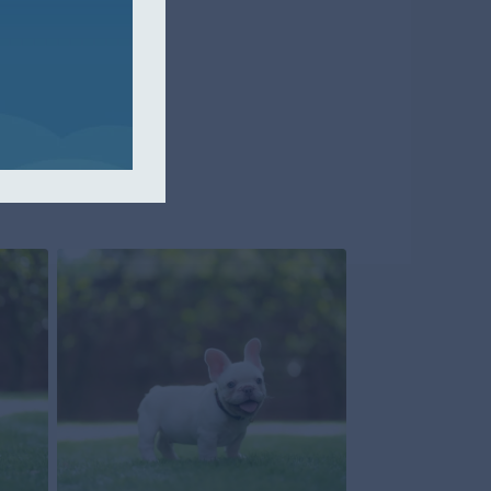
uledogue français
App pour obtenir
s d'achat.