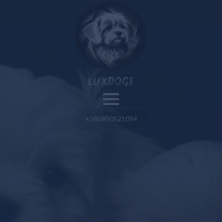
Nos chiens
LUXDOGS
Spitz de Poméranie
Bouledogue français
+380950521094
Blog
Bolognaise maltaise
Spitz de Poméranie
Maltipoo
Bouledogue français
Taureau américain
Taureau américain