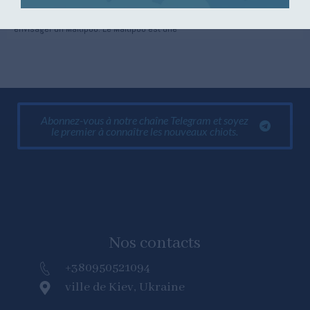
Si vous êtes à la recherche d'un nouvel ami à fourrure, vous devriez
envisager un Maltipoo. Le Maltipoo est une
Abonnez-vous à notre chaîne Telegram et soyez
le premier à connaître les nouveaux chiots.
Nos contacts
+380950521094
ville de Kiev, Ukraine