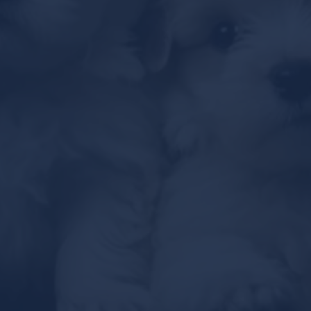
Bolognaise maltaise
Maltipoo
Général