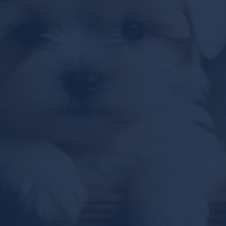
Bolognaise maltaise
Maltipoo
Général