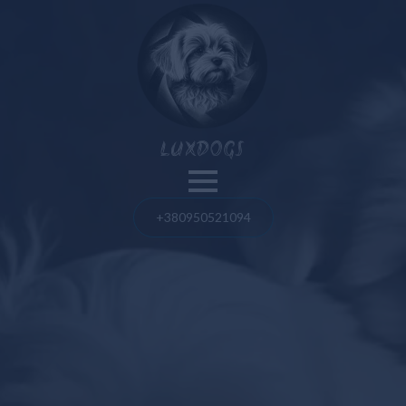
Nos chiens
LUXDOGS
Spitz de Poméranie
Bouledogue français
+380950521094
Blog
Bolognaise maltaise
Spitz de Poméranie
Maltipoo
Bouledogue français
Taureau américain
Taureau américain