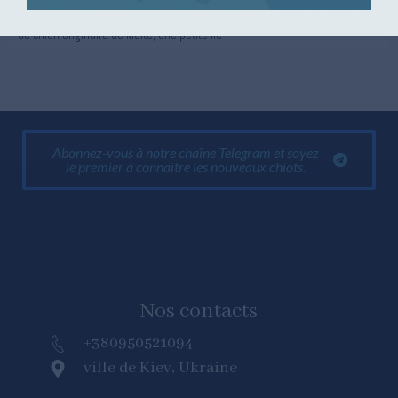
Le bolognais maltais est le terme utilisé pour décrire une race particulière
de chien originaire de Malte, une petite île
Abonnez-vous à notre chaîne Telegram et soyez
le premier à connaître les nouveaux chiots.
Nos contacts
+380950521094
ville de Kiev, Ukraine