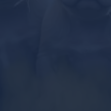
Bolognaise maltaise
Maltipoo
Général