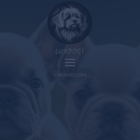
Nos chiens
LUXDOGS
Spitz de Poméranie
Bouledogue français
+380950521094
Blog
Bolognaise maltaise
Spitz de Poméranie
Maltipoo
Bouledogue français
Taureau américain
Taureau américain