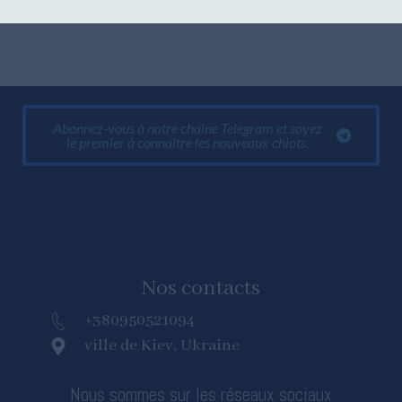
l'une des races de chiens les plus populaires de ces dernières
Abonnez-vous à notre chaîne Telegram et soyez
le premier à connaître les nouveaux chiots.
Nos contacts
+380950521094
ville de Kiev, Ukraine
Nous sommes sur les réseaux sociaux