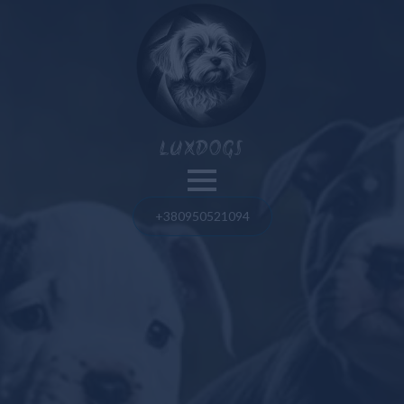
Nos chiens
LUXDOGS
Spitz de Poméranie
Bouledogue français
+380950521094
Blog
Bolognaise maltaise
Spitz de Poméranie
Maltipoo
Bouledogue français
Taureau américain
Taureau américain