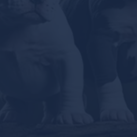
Bolognaise maltaise
Maltipoo
Général