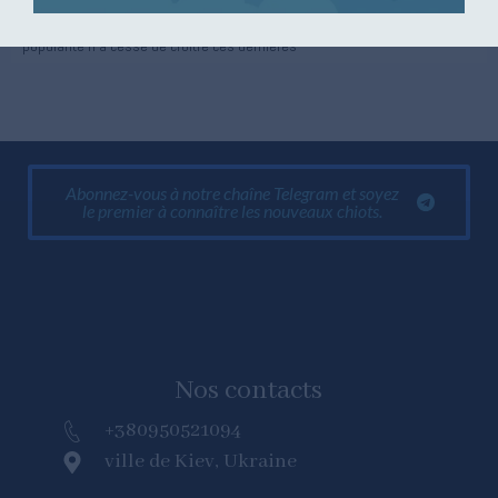
L'American Bullie est une race de chien bien connue et appréciée, dont la
popularité n'a cessé de croître ces dernières
Abonnez-vous à notre chaîne Telegram et soyez
le premier à connaître les nouveaux chiots.
Nos contacts
+380950521094
ville de Kiev, Ukraine