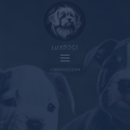
Nos chiens
LUXDOGS
Spitz de Poméranie
Bouledogue français
+380950521094
Blog
Bolognaise maltaise
Spitz de Poméranie
Maltipoo
Bouledogue français
Taureau américain
Taureau américain