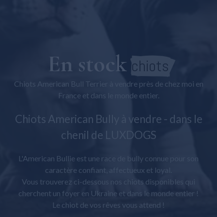
Bolognaise maltaise
Maltipoo
Général
En stock
chiots
Chiots American Bull Terrier à vendre près de chez moi en
France et dans le monde entier.
Chiots American Bully à vendre - dans le
chenil de LUXDOGS
L'American Bullie est une race de bully connue pour son
caractère confiant, affectueux et loyal.
Vous trouverez ci-dessous nos chiots disponibles qui
cherchent un foyer en Ukraine et dans le monde entier !
Le chiot de vos rêves vous attend !